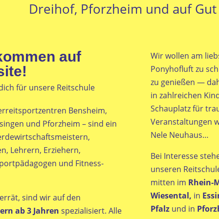
Dreihof, Pforzheim und auf Gut 
lkommen auf
Wir wollen am lieb
ite!
Ponyhofluft zu sc
zu genießen — dahe
dich für unsere Reitschule
in zahlreichen Kin
Schauplatz für tr
erreitsportzentren Bensheim,
Veranstaltungen w
singen und Pforzheim – sind ein
Nele Neuhaus…
erdewirtschaftsmeistern,
n, Lehrern, Erziehern,
Bei Interesse steh
 Sportpädagogen und Fitness-
unseren Reitschul
mitten im
Rhein-M
Wiesental,
in
Essi
rrät, sind wir auf den
Pfalz
und in
Pfor
ern ab 3 Jahren
spezialisiert. Alle