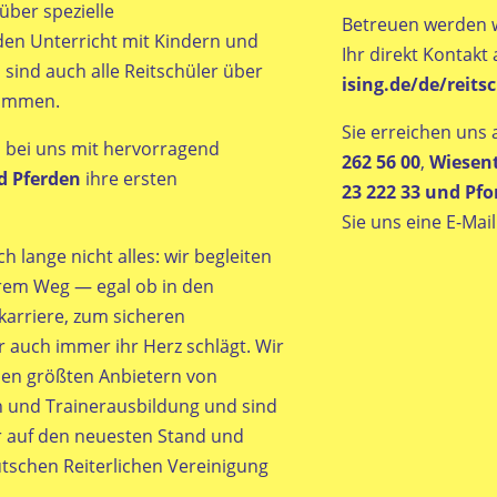
über spezielle
Betreuen werden 
den Unterricht mit Kindern und
Ihr direkt Kontak
 sind auch alle Reitschüler über
ising.de/de/reits
kommen.
Sie erreichen uns 
 bei uns mit hervorragend
262 56 00
,
Wiesent
d Pferden
ihre ersten
23 222 33 und Pf
Sie uns eine E-Mail
h lange nicht alles: wir begleiten
hrem Weg — egal ob in den
rkarriere, zum sicheren
 auch immer ihr Herz schlägt. Wir
en größten Anbietern von
 und Trainerausbildung und sind
 auf den neuesten Stand und
tschen Reiterlichen Vereinigung