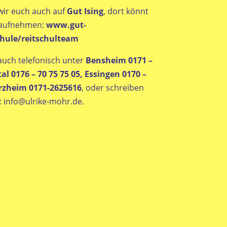
wir euch auch auf
Gut Ising
, dort könnt
t aufnehmen:
www.gut-
chule/reitschulteam
auch telefonisch unter
Bensheim
0171 –
al 0176 – 70 75 75 05, Essingen 0170 –
orzheim 0171-2625616
, oder schreiben
:
info@ulrike-mohr.de
.