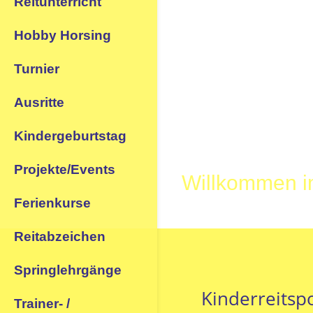
Reitunterricht
Hobby Horsing
Turnier
Ausritte
Kindergeburtstag
Projekte/Events
Willkommen im
Ferienkurse
Reitabzeichen
Springlehrgänge
Kinderreitsp
Trainer- /